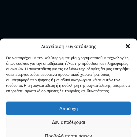
Εγγραφή Ενημερωτικού Δελτίου
Εγγραφείτε για να έχετε προσωπική ενημέρωση για
Διαχείριση Συγκατάθεσης
τις ενέργειες και τα νέα της Φ.Α.Α.Θ..
Για να παρέχουμε την καλύτερη εμπειρία, χρησιμοποιούμε τεχνολογίες
όπως cookies για την αποθήκευση ή/και την πρόσβαση σε πληροφορίες
συσκευών. Η συγκατάθεση για τις εν λόγω τεχνολογίες θα μας επιτρέψει
να επεξεργαστούμε δεδομένα προσωπικού χαρακτήρα, όπως
συμπεριφορά περιήγησης ή μοναδικά αναγνωριστικά σε αυτόν τον
ιστότοπο. Η μη συγκατάθεση ή η ανάκληση της συγκατάθεσης, μπορεί να
επηρεάσει αρνητικά ορισμένες λειτουργίες και δυνατότητες.
Δεν στέλνουμε spam! Διαβάστε την
πολιτική
απορρήτου
μας για περισσότερες λεπτομέρειες.
Αποδοχή
Δεν αποδέχομαι
Προβολή προτιμήσεων