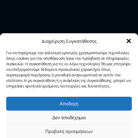
Εγγραφή Ενημερωτικού Δελτίου
Εγγραφείτε για να έχετε προσωπική ενημέρωση για
Διαχείριση Συγκατάθεσης
τις ενέργειες και τα νέα της Φ.Α.Α.Θ..
Για να παρέχουμε την καλύτερη εμπειρία, χρησιμοποιούμε τεχνολογίες
όπως cookies για την αποθήκευση ή/και την πρόσβαση σε πληροφορίες
συσκευών. Η συγκατάθεση για τις εν λόγω τεχνολογίες θα μας επιτρέψει
να επεξεργαστούμε δεδομένα προσωπικού χαρακτήρα, όπως
συμπεριφορά περιήγησης ή μοναδικά αναγνωριστικά σε αυτόν τον
ιστότοπο. Η μη συγκατάθεση ή η ανάκληση της συγκατάθεσης, μπορεί να
επηρεάσει αρνητικά ορισμένες λειτουργίες και δυνατότητες.
Δεν στέλνουμε spam! Διαβάστε την
πολιτική
απορρήτου
μας για περισσότερες λεπτομέρειες.
Αποδοχή
Δεν αποδέχομαι
Προβολή προτιμήσεων
Αγίας Σοφίας 38 546 22 Θεσσαλονίκη – Tηλ. 2310 220 700, 277