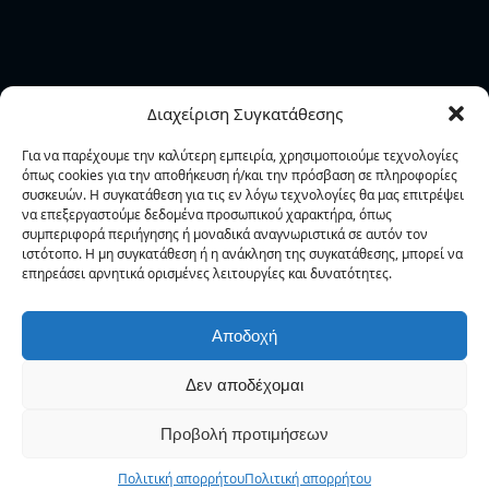
Εγγραφή Ενημερωτικού Δελτίου
Εγγραφείτε για να έχετε προσωπική ενημέρωση για
Διαχείριση Συγκατάθεσης
τις ενέργειες και τα νέα της Φ.Α.Α.Θ..
Για να παρέχουμε την καλύτερη εμπειρία, χρησιμοποιούμε τεχνολογίες
όπως cookies για την αποθήκευση ή/και την πρόσβαση σε πληροφορίες
συσκευών. Η συγκατάθεση για τις εν λόγω τεχνολογίες θα μας επιτρέψει
να επεξεργαστούμε δεδομένα προσωπικού χαρακτήρα, όπως
συμπεριφορά περιήγησης ή μοναδικά αναγνωριστικά σε αυτόν τον
ιστότοπο. Η μη συγκατάθεση ή η ανάκληση της συγκατάθεσης, μπορεί να
επηρεάσει αρνητικά ορισμένες λειτουργίες και δυνατότητες.
Δεν στέλνουμε spam! Διαβάστε την
πολιτική
απορρήτου
μας για περισσότερες λεπτομέρειες.
Αποδοχή
Δεν αποδέχομαι
Προβολή προτιμήσεων
Αγίας Σοφίας 38 546 22 Θεσσαλονίκη – Tηλ. 2310 220 700, 277
911 – fax. 2310 277 768 – email: faath@otenet.gr
Πολιτική απορρήτου
Πολιτική απορρήτου